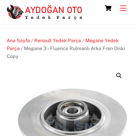
Skip
Cart
Men
to
content
Ana Sayfa
/
Renault Yedek Parça
/
Megane Yedek
Parça
/ Megane 3 – Fluence Rulmanlı Arka Fren Diski
Copy