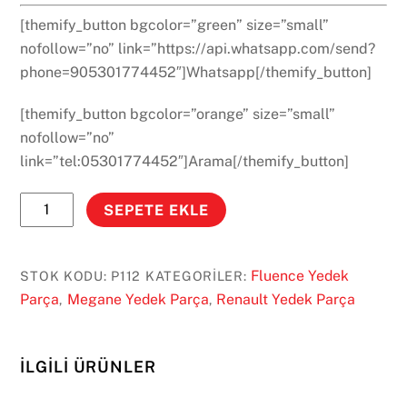
[themify_button bgcolor=”green” size=”small”
nofollow=”no” link=”https://api.whatsapp.com/send?
phone=905301774452″]Whatsapp[/themify_button]
[themify_button bgcolor=”orange” size=”small”
nofollow=”no”
link=”tel:05301774452″]Arama[/themify_button]
Megane
SEPETE EKLE
3
-
Fluence
Fluence Yedek
STOK KODU:
P112
KATEGORILER:
Rulmanlı
Parça
Megane Yedek Parça
Renault Yedek Parça
,
,
Arka
Fren
İLGILI ÜRÜNLER
Diski
Copy