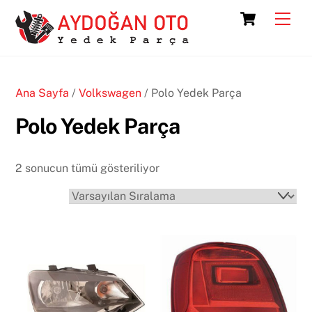
Skip
Cart
Men
to
content
Ana Sayfa
/
Volkswagen
/ Polo Yedek Parça
Polo Yedek Parça
2 sonucun tümü gösteriliyor