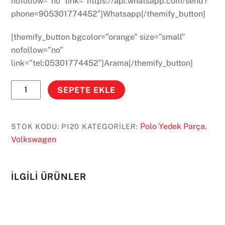
nofollow=”no” link=”https://api.whatsapp.com/send?
phone=905301774452″]Whatsapp[/themify_button]
[themify_button bgcolor=”orange” size=”small”
nofollow=”no”
link=”tel:05301774452″]Arama[/themify_button]
Polo
SEPETE EKLE
Sağ
Sol
Stop
Polo Yedek Parça
STOK KODU:
P120
KATEGORILER:
,
2014
Volkswagen
Sonrası
adet
İLGILI ÜRÜNLER