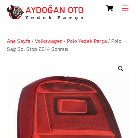
Skip
Cart
Men
to
content
Ana Sayfa
/
Volkswagen
/
Polo Yedek Parça
/ Polo
Sağ Sol Stop 2014 Sonrası