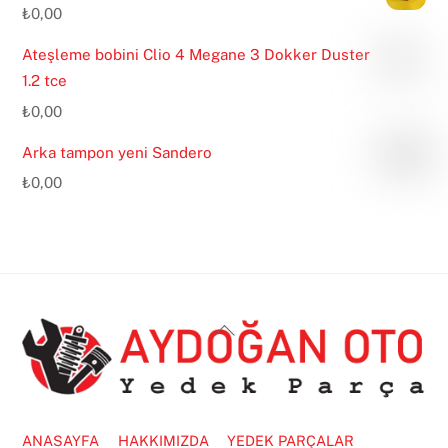
₺
0,00
Ateşleme bobini Clio 4 Megane 3 Dokker Duster
1.2 tce
₺
0,00
Arka tampon yeni Sandero
₺
0,00
Back
To
Top
ANASAYFA
HAKKIMIZDA
YEDEK PARÇALAR